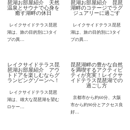
琶湖お部屋紹介 天然
琶湖お部屋紹介 琵琶
温泉とサウナで心身を
湖畔のコテージでラグ
癒す湖畔の休日
ジュアリーに過ごす
レイクサイドテラス琵琶
レイクサイドテラス琵琶
湖は、旅の目的別に3タイ
湖は、旅の目的別に3タイ
プの異…
プの異…
レイクサイドテラス琵
琵琶湖畔の豊かな自然
琶湖お部屋紹介 アウ
を満喫するアクティビ
トドアを楽しむならグ
ティが充実！レイクサ
ランピングゾーンへ！
イドテラス琵琶湖での
過ごし方
レイクサイドテラス琵琶
京都市から約60分、大阪
湖は、雄大な琵琶湖を望む
市から約90分とアクセス良
ロケー…
好…